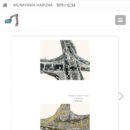
MURAYAMA HARUNA 制作の記録
Togg
navig